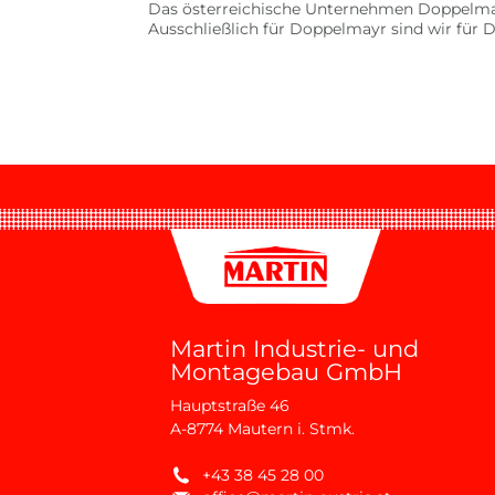
Das österreichische Unternehmen Doppelmayr
Ausschließlich für Doppelmayr sind wir für
Martin Industrie- und
Montagebau GmbH
Hauptstraße 46
A-8774 Mautern i. Stmk.
+43 38 45 28 00