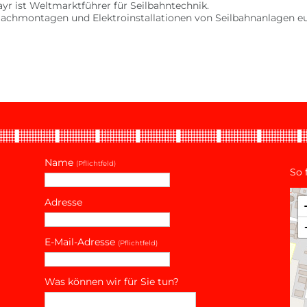
 ist Weltmarktführer für Seilbahntechnik.
 Dachmontagen und Elektroinstallationen von Seilbahnanlagen eu
Name
(Pflichtfeld)
So 
Adresse
E-Mail-Adresse
(Pflichtfeld)
Was können wir für Sie tun?