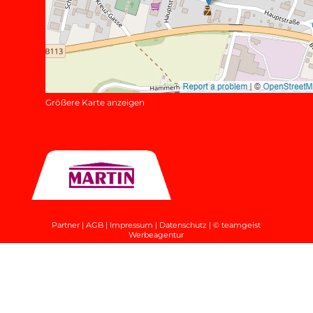
Größere Karte anzeigen
Partner
|
AGB
|
Impressum
|
Datenschutz
|
© teamgeist
Werbeagentur