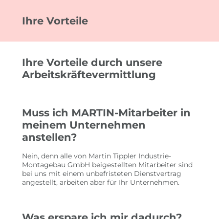
FÜR KUNDEN
Ihre Vorteile
MITARBEITERSUCHE
IHRE VORTEILE
Ihre Vorteile durch unsere
Arbeitskräftevermittlung
FÜR MITARBEITER
JOBSUCHE
Muss ich MARTIN-Mitarbeiter in
meinem Unternehmen
IHRE VORTEILE
anstellen?
WISSENSWERTES
Nein, denn alle von Martin Tippler Industrie-
AKTUELLE JOBS
Montagebau GmbH beigestellten Mitarbeiter sind
bei uns mit einem unbefristeten Dienstvertrag
angestellt, arbeiten aber für Ihr Unternehmen.
IMPRESSIONEN
Was erspare ich mir dadurch?