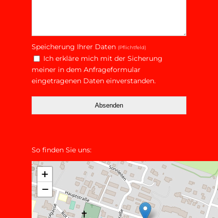
Speicherung Ihrer Daten
(Pflichtfeld)
Ich erkläre mich mit der Sicherung
meiner in dem Anfrageformular
eingetragenen Daten einverstanden.
Absenden
So finden Sie uns: