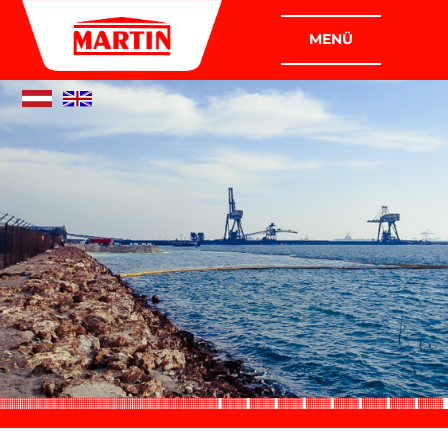
FIRMEN
MARTIN ANLAGENBAU GMBH
MARTIN INDUSTRIE- UND
MONTAGEBAU GMBH
DAS UNTERNEHMEN
WER WIR SIND
WAS WIR MACHEN
LEITBILD
ZERTIFIKATE